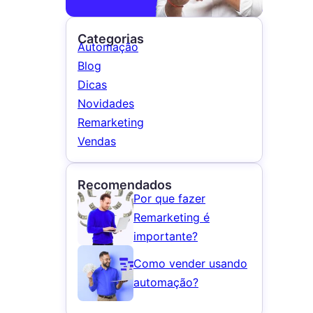
Categorias
Automação
Blog
Dicas
Novidades
Remarketing
Vendas
Recomendados
Por que fazer
Remarketing é
importante?
Como vender usando
automação?