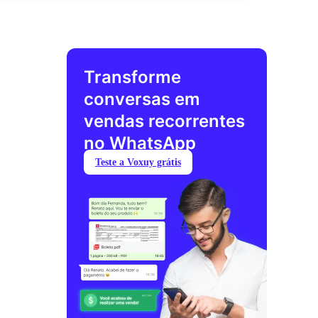
Transforme
conversas em
vendas recorrentes
no WhatsApp
Teste a Voxuy grátis