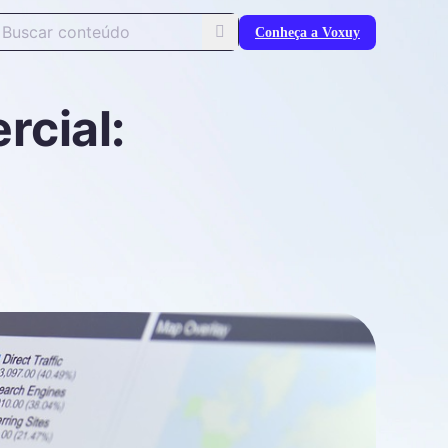
squisar ...
Conheça a Voxuy
rcial: